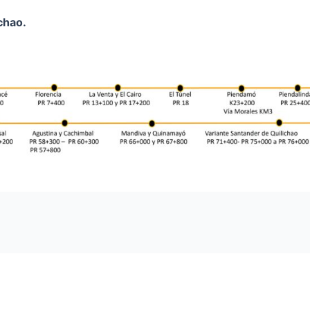
chao.