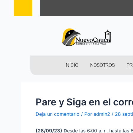
INICIO
NOSOTROS
PR
Pare y Siga en el cor
Deja un comentario
/ Por
admin2
/
28 sept
(28
/09/23
)
D
esde las 6:00 a.m. hasta las 