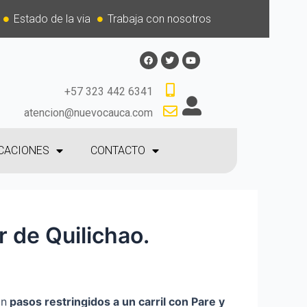
Estado de la via
Trabaja con nosotros
+57 323 442 6341
atencion@nuevocauca.com
CACIONES
CONTACTO
r de Quilichao.
án
p
asos restringidos a un carril con Pare y