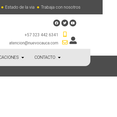
Estado de la via
Trabaja con nosotros
+57 323 442 6341
atencion@nuevocauca.com
CACIONES
CONTACTO