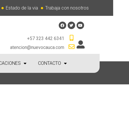
Estado de la via
Trabaja con nosotros
+57 323 442 6341
atencion@nuevocauca.com
CACIONES
CONTACTO