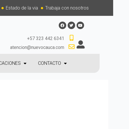
Estado de la via
Trabaja con nosotros
+57 323 442 6341
atencion@nuevocauca.com
CACIONES
CONTACTO