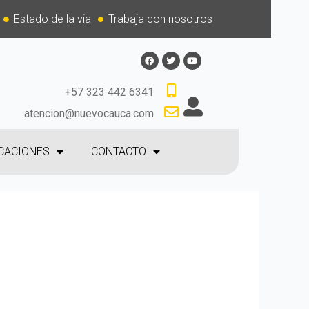
Estado de la via
Trabaja con nosotros
+57 323 442 6341
atencion@nuevocauca.com
CACIONES
CONTACTO