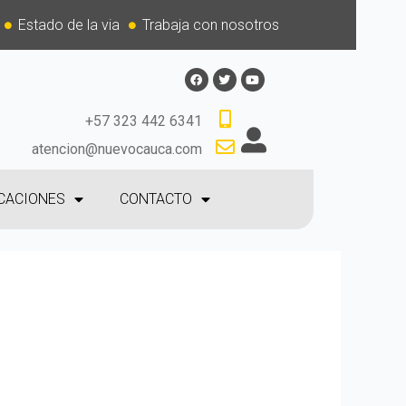
Estado de la via
Trabaja con nosotros
+57 323 442 6341
atencion@nuevocauca.com
CACIONES
CONTACTO