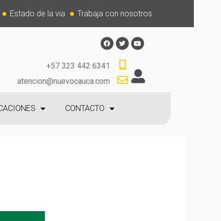
Estado de la via
Trabaja con nosotros
+57 323 442 6341
atencion@nuevocauca.com
CACIONES
CONTACTO