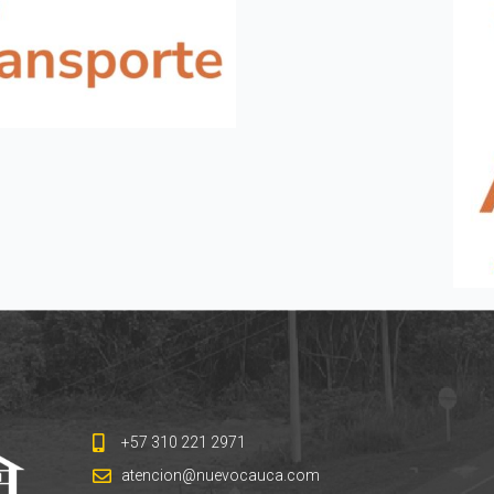
+57 310 221 2971
atencion@nuevocauca.com