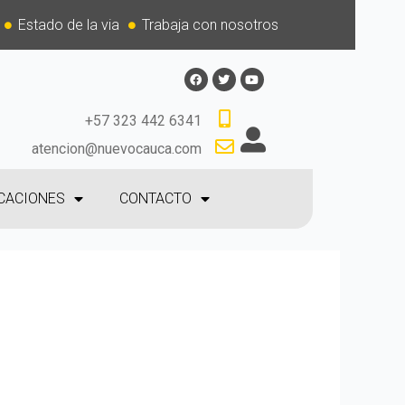
Estado de la via
Trabaja con nosotros
+57 323 442 6341
atencion@nuevocauca.com
CACIONES
CONTACTO