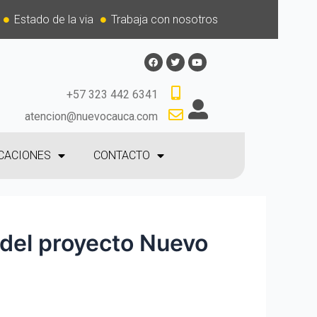
Estado de la via
Trabaja con nosotros
+57 323 442 6341
atencion@nuevocauca.com
CACIONES
CONTACTO
 del proyecto Nuevo