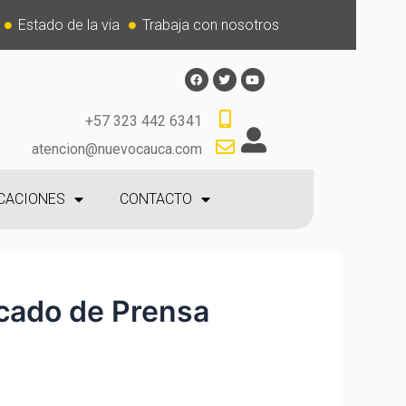
Estado de la via
Trabaja con nosotros
+57 323 442 6341
atencion@nuevocauca.com
CACIONES
CONTACTO
icado de Prensa