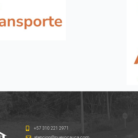
+57 310 221 2971
atencion@nuevocauca.com