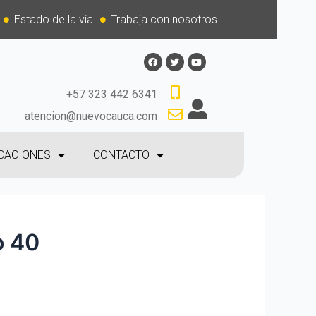
Estado de la via
Trabaja con nosotros
+57 323 442 6341
atencion@nuevocauca.com
CACIONES
CONTACTO
o 40