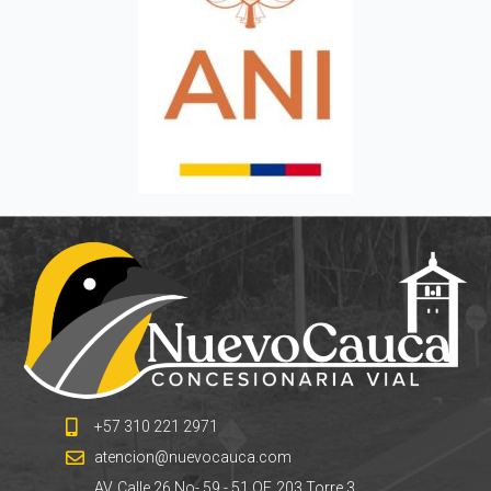
+57 310 221 2971
atencion@nuevocauca.com
AV. Calle 26 No- 59 - 51 OF. 203 Torre 3