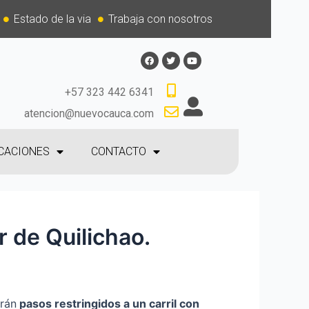
Estado de la via
Trabaja con nosotros
+57 323 442 6341
atencion@nuevocauca.com
CACIONES
CONTACTO
r de Quilichao.
arán
p
asos restringidos a un carril con