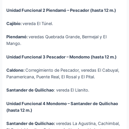
Unidad Funcional 2 Piendamó –
Pescador
(
hasta 12 m.)
Cajibío:
vereda El Túnel.
Piendamó:
veredas Quebrada Grande, Bermejal y El
Mango.
Unidad
F
uncional
3 Pescador –
Mondomo
(
hasta 12 m.)
Caldono:
Corregimiento de Pescador, veredas El Cabuyal,
Panamericana, Puente Real, El Rosal y El Pital.
Santander de Quilichao
: vereda El Llanito.
Unidad
F
uncional
4 Mondomo – Santander de
Quilichao
(
hasta 12 m.)
Santander de Quilichao:
veredas La Agustina, Cachimbal,