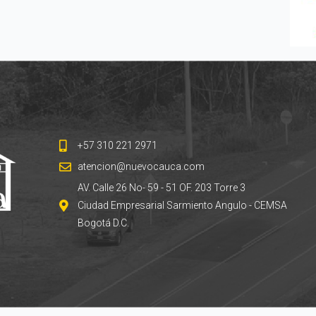
+57 310 221 2971
atencion@nuevocauca.com
AV. Calle 26 No- 59 - 51 OF. 203 Torre 3
Ciudad Empresarial Sarmiento Angulo - CEMSA
Bogotá D.C.