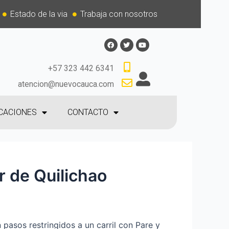
Estado de la via
Trabaja con nosotros
+57 323 442 6341
atencion@nuevocauca.com
CACIONES
CONTACTO
r de Quilichao
 pasos restringidos a un carril con Pare y