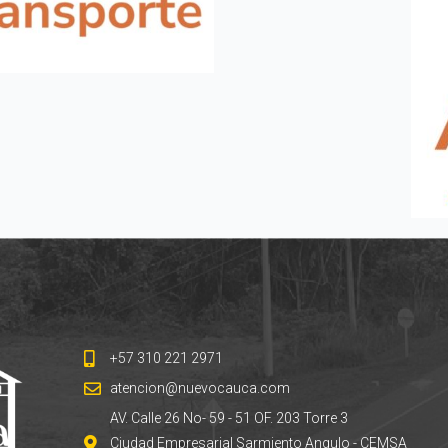
+57 310 221 2971
atencion@nuevocauca.com
AV. Calle 26 No- 59 - 51 OF. 203 Torre 3
Ciudad Empresarial Sarmiento Angulo - CEMSA