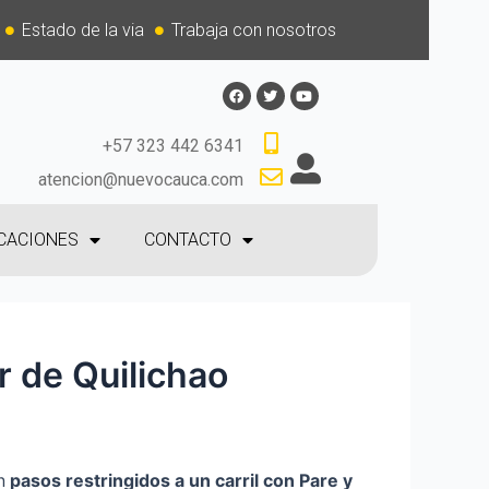
Estado de la via
Trabaja con nosotros
+57 323 442 6341
atencion@nuevocauca.com
CACIONES
CONTACTO
r de Quilichao
n
p
asos restringidos a un carril con Pare y