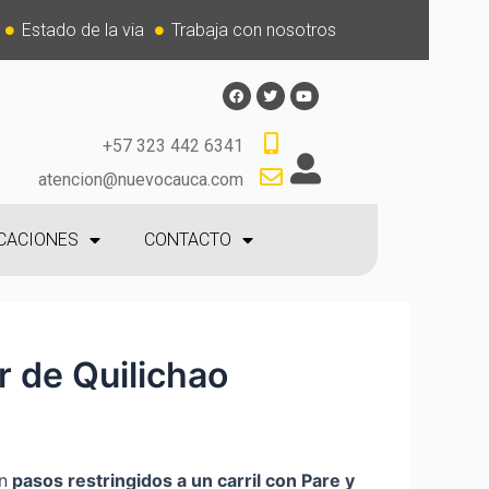
Estado de la via
Trabaja con nosotros
+57 323 442 6341
atencion@nuevocauca.com
CACIONES
CONTACTO
r de Quilichao
n
p
asos restringidos a un carril con Pare y