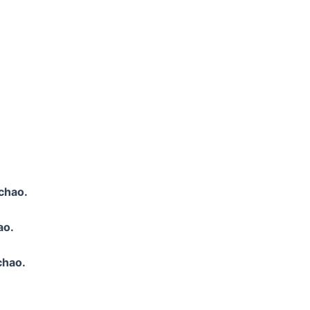
chao.
ao.
chao.