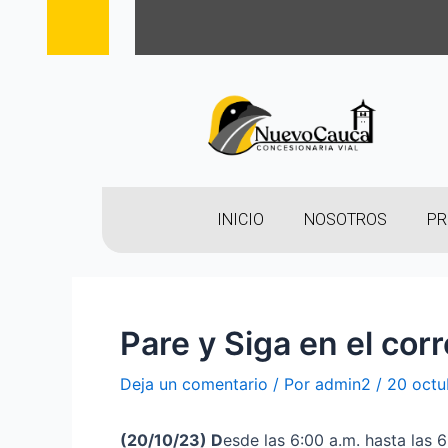
INICIO
NOSOTROS
PR
Pare y Siga en el cor
Deja un comentario
/ Por
admin2
/
20 octu
(20
/10/23
)
D
esde las 6:00 a.m. hasta las 