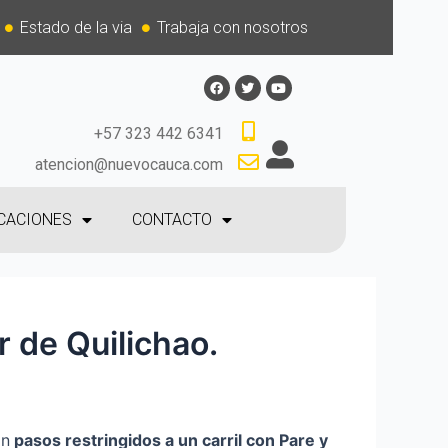
Estado de la via
Trabaja con nosotros
+57 323 442 6341
atencion@nuevocauca.com
CACIONES
CONTACTO
r de Quilichao.
án
p
asos restringidos a un carril con Pare y