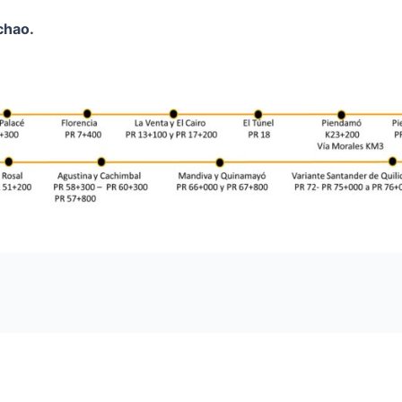
chao.