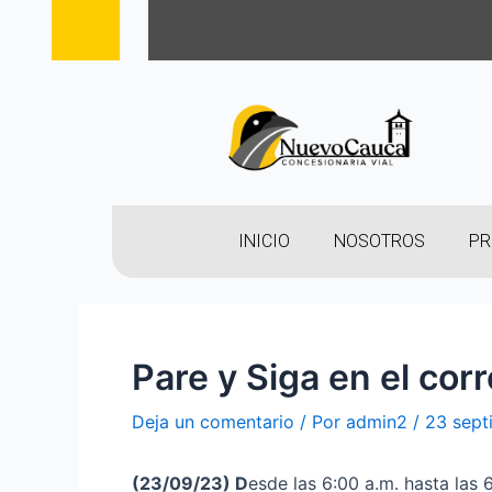
INICIO
NOSOTROS
PR
Pare y Siga en el cor
Deja un comentario
/ Por
admin2
/
23 sept
(23
/09/23
)
D
esde las 6:00 a.m. hasta las 