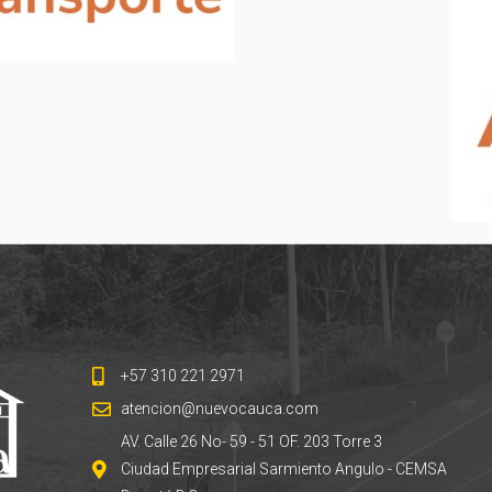
+57 310 221 2971
atencion@nuevocauca.com
AV. Calle 26 No- 59 - 51 OF. 203 Torre 3
Ciudad Empresarial Sarmiento Angulo - CEMSA