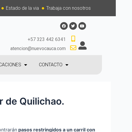
Estado de la via
Trabaja con nosotros
+57 323 442 6341
atencion@nuevocauca.com
CACIONES
CONTACTO
r de Quilichao.
ontrarán
p
asos restringidos a un carril con