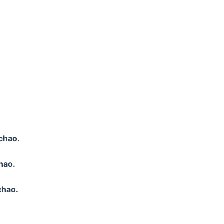
chao.
hao.
chao.