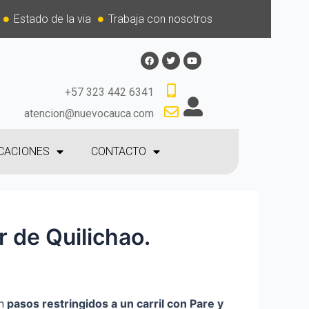
Estado de la via
Trabaja con nosotros
+57 323 442 6341
atencion@nuevocauca.com
CACIONES
CONTACTO
r de Quilichao.
n
p
asos restringidos a un carril con Pare y