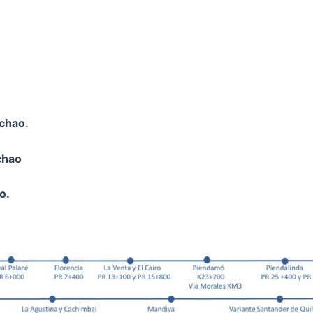
ichao.
cha
o
o.