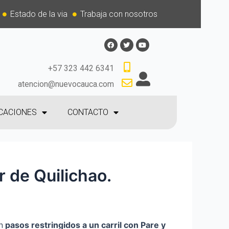
Estado de la via
Trabaja con nosotros
+57 323 442 6341
atencion@nuevocauca.com
CACIONES
CONTACTO
r de Quilichao.
n
p
asos restringidos a un carril con Pare y