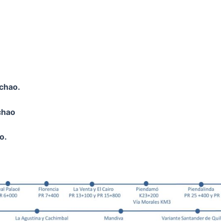
ichao.
cha
o
o.