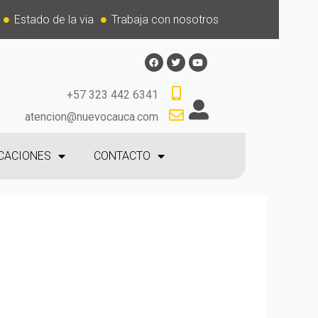
Estado de la via
Trabaja con nosotros
+57 323 442 6341
atencion@nuevocauca.com
CACIONES
CONTACTO