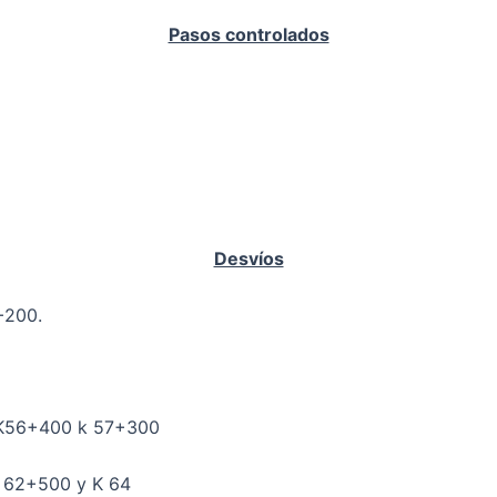
Pasos controlados
Desvíos
+200.
, K56+400 k 57+300
K 62+500 y K 64