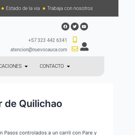
Estado de la via
Trabaja con nosotros
+57 323 442 6341
atencion@nuevocauca.com
CACIONES
CONTACTO
r de Quilichao
n Pasos controlados a un carril con Pare y