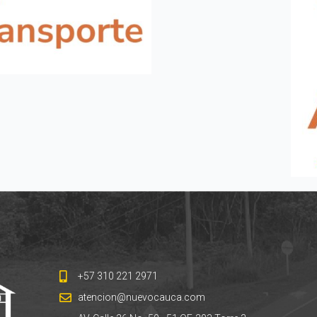
+57 310 221 2971
atencion@nuevocauca.com