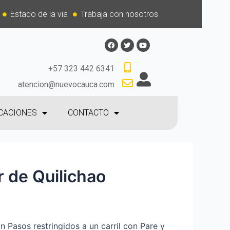
Estado de la via
Trabaja con nosotros
+57 323 442 6341
atencion@nuevocauca.com
CACIONES
CONTACTO
r de Quilichao
n Pasos restringidos a un carril con Pare y