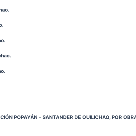
hao.
o.
ao.
chao.
ao.
ECCIÓN POPAYÁN – SANTANDER DE QUILICHAO, POR OBR