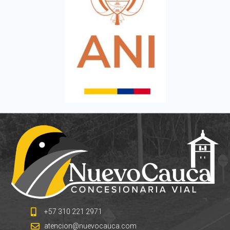
+57 310 221 2971
atencion@nuevocauca.com