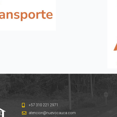
+57 310 221 2971
atencion@nuevocauca.com