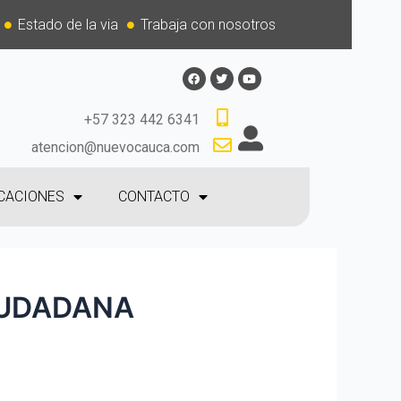
Estado de la via
Trabaja con nosotros
+57 323 442 6341
atencion@nuevocauca.com
CACIONES
CONTACTO
IUDADANA