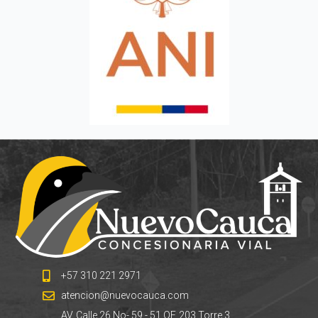
+57 310 221 2971
atencion@nuevocauca.com
AV. Calle 26 No- 59 - 51 OF. 203 Torre 3