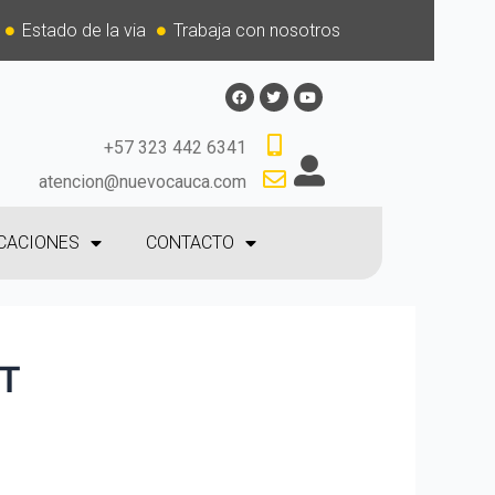
Estado de la via
Trabaja con nosotros
+57 323 442 6341
atencion@nuevocauca.com
CACIONES
CONTACTO
ET