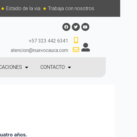
Estado de la via
Trabaja con nosotros
+57 323 442 6341
atencion@nuevocauca.com
CACIONES
CONTACTO
cuatro años.