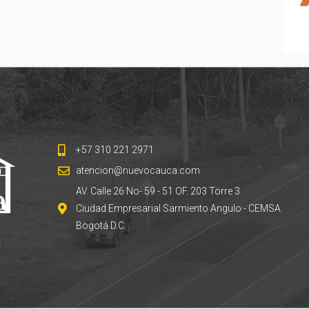
+57 310 221 2971
atencion@nuevocauca.com
AV. Calle 26 No- 59 - 51 OF. 203 Torre 3
Ciudad Empresarial Sarmiento Angulo - CEMSA
Bogotá D.C.