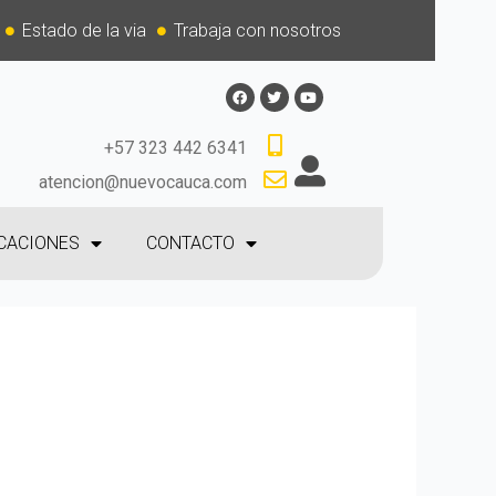
Estado de la via
Trabaja con nosotros
+57 323 442 6341
atencion@nuevocauca.com
CACIONES
CONTACTO