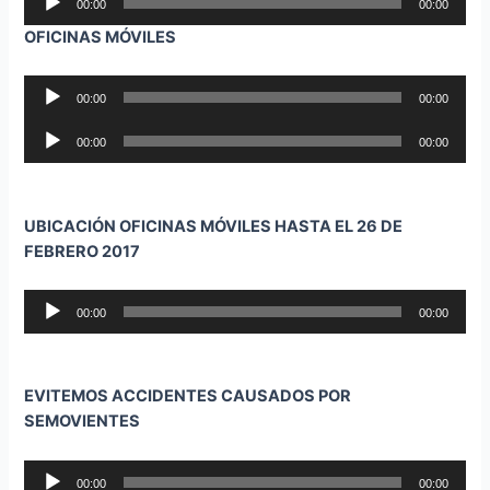
00:00
00:00
de
OFICINAS MÓVILES
audio
Reproductor
00:00
00:00
de
Reproductor
audio
00:00
00:00
de
audio
UBICACIÓN OFICINAS MÓVILES HASTA EL 26 DE
FEBRERO 2017
Reproductor
00:00
00:00
de
audio
EVITEMOS ACCIDENTES CAUSADOS POR
SEMOVIENTES
Reproductor
00:00
00:00