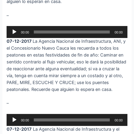
alguien lo esperan en casa.
–
Reproductor
00:00
00:00
de
07-12-2017
La Agencia Nacional de Infraestructura, ANI, y
audio
el Concesionario Nuevo Cauca les recuerda a todos los
peatones en estas festividades de fin de año: Caminar en
sentido contrario al flujo vehicular, eso le dará la posibilidad
de reaccionar ante alguna eventualidad; si va a cruzar la
vía, tenga en cuenta mirar siempre a un costado y al otro,
PARE, MIRE, ESCUCHE Y CRUCE; use los puentes
peatonales. Recuerde que alguien lo espera en casa.
–
Reproductor
00:00
00:00
de
07-12-2017
La Agencia Nacional de Infraestructura y el
audio