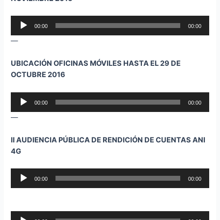
Reproductor
00:00
00:00
de
—
audio
UBICACIÓN OFICINAS MÓVILES HASTA EL 29 DE
OCTUBRE 2016
Reproductor
00:00
00:00
de
—
audio
II AUDIENCIA PÚBLICA DE RENDICIÓN DE CUENTAS ANI
4G
Reproductor
00:00
00:00
de
audio
Reproductor