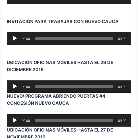
de
audio
INVITACIÓN PARA TRABAJAR CON NUEVO CAUCA
Reproductor
00:00
00:00
de
audio
UBICACIÓN OFICINAS MÓVILES HASTA EL 29 DE
DICIEMBRE 2016
Reproductor
00:00
00:00
de
NUEVO/ PROGRAMA ABRIENDO PUERTAS #4
audio
CONCESIÓN NUEVO CAUCA
Reproductor
00:00
00:00
de
UBICACIÓN OFICINAS MÓVILES HASTA EL 27 DE
audio
NOVIEMBRE 2016