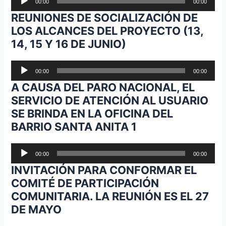
00:00
00:00
de
REUNIONES DE SOCIALIZACIÓN DE
audio
LOS ALCANCES DEL PROYECTO (13,
14, 15 Y 16 DE JUNIO)
Reproductor
00:00
00:00
de
A CAUSA DEL PARO NACIONAL, EL
audio
SERVICIO DE ATENCIÓN AL USUARIO
SE BRINDA EN LA OFICINA DEL
BARRIO SANTA ANITA 1
Reproductor
00:00
00:00
de
INVITACIÓN PARA CONFORMAR EL
audio
COMITÉ DE PARTICIPACIÓN
COMUNITARIA. LA REUNIÓN ES EL 27
DE MAYO