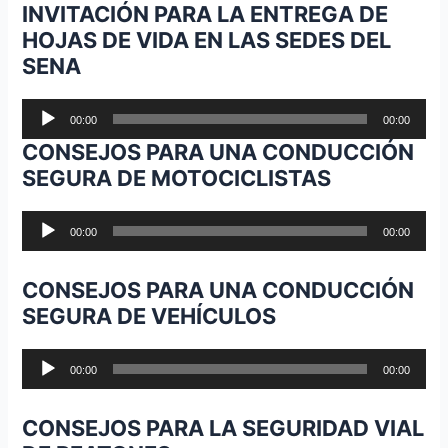
INVITACIÓN PARA LA ENTREGA DE
HOJAS DE VIDA EN LAS SEDES DEL
SENA
Reproductor
00:00
00:00
de
CONSEJOS PARA UNA CONDUCCIÓN
audio
SEGURA DE MOTOCICLISTAS
Reproductor
00:00
00:00
de
audio
CONSEJOS PARA UNA CONDUCCIÓN
SEGURA DE VEHÍCULOS
Reproductor
00:00
00:00
de
audio
CONSEJOS PARA LA SEGURIDAD VIAL