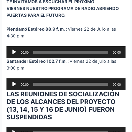
TE INVITAMOS A ESCUCHAR EL PRÓXIMO
VIERNES NUESTRO PROGRAMA DE RADIO ABRIENDO
PUERTAS PARA EL FUTURO.
Piendamó Estéreo 88.9 f. m. :
Viernes 22 de Julio a las
4:30 p.m.
Reproductor
00:00
00:00
de
Santander Estéreo 102.7 f.m. :
Viernes 22 de julio a las
audio
3:00 p.m.
Reproductor
00:00
00:00
de
LAS REUNIONES DE SOCIALIZACIÓN
audio
DE LOS ALCANCES DEL PROYECTO
(13, 14, 15 Y 16 DE JUNIO) FUERON
SUSPENDIDAS
Reproductor