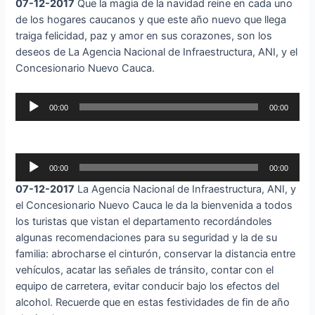
07-12-2017
Que la magia de la navidad reine en cada uno
de los hogares caucanos y que este año nuevo que llega
traiga felicidad, paz y amor en sus corazones, son los
deseos de La Agencia Nacional de Infraestructura, ANI, y el
Concesionario Nuevo Cauca.
Reproductor
00:00
00:00
de
audio
Reproductor
00:00
00:00
de
07-12-2017
La Agencia Nacional de Infraestructura, ANI, y
audio
el Concesionario Nuevo Cauca le da la bienvenida a todos
los turistas que vistan el departamento recordándoles
algunas recomendaciones para su seguridad y la de su
familia: abrocharse el cinturón, conservar la distancia entre
vehículos, acatar las señales de tránsito, contar con el
equipo de carretera, evitar conducir bajo los efectos del
alcohol. Recuerde que en estas festividades de fin de año