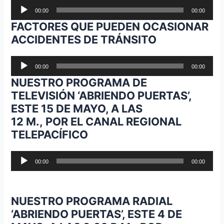
Reproductor
00:00
00:00
de
FACTORES QUE PUEDEN OCASIONAR
audio
ACCIDENTES DE TRÁNSITO
Reproductor
00:00
00:00
de
NUESTRO PROGRAMA DE
audio
TELEVISIÓN ‘ABRIENDO PUERTAS’,
ESTE 15 DE MAYO, A LAS
12 M., POR EL CANAL REGIONAL
TELEPACÍFICO
Reproductor
00:00
00:00
de
audio
NUESTRO PROGRAMA RADIAL
‘ABRIENDO PUERTAS’, ESTE 4 DE