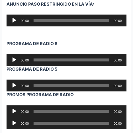
ANUNCIO PASO RESTRINGIDO EN LA VÍA:
Reproductor
00:00
00:00
de
audio
PROGRAMA DE RADIO 6
Reproductor
00:00
00:00
de
PROGRAMA DE RADIO 5
audio
Reproductor
00:00
00:00
de
PROMOS PROGRAMA DE RADIO
audio
Reproductor
00:00
00:00
de
Reproductor
audio
00:00
00:00
de