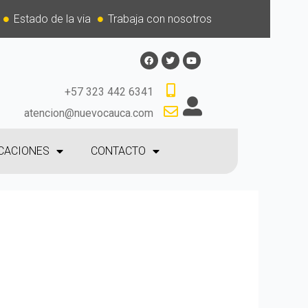
Estado de la via
Trabaja con nosotros
+57 323 442 6341
atencion@nuevocauca.com
CACIONES
CONTACTO