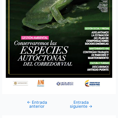
←
Entrada
Entrada
anterior
siguiente
→