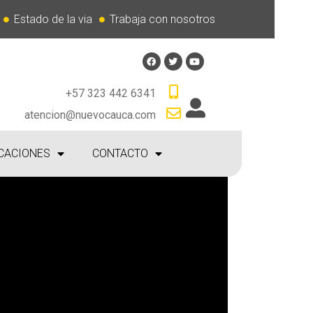
Estado de la via
Trabaja con nosotros
+57 323 442 6341
atencion@nuevocauca.com
CACIONES
CONTACTO