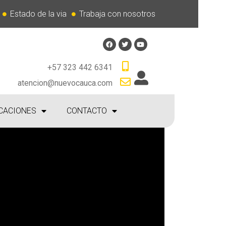
Estado de la via
Trabaja con nosotros
+57 323 442 6341
atencion@nuevocauca.com
CACIONES
CONTACTO